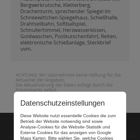
Bergwerkrutsche, Kletterberg,
Drachenturm, sprechender Spiegel im
Schneewittchen-Spiegelhaus, Schießhalle,
Drahtseilbahn, Softballspiel,
Schnullerhimmel, Herzwasserkissen,
Goldwaschen, Postkutschenfahrt, Reiten,
elektronische Schießanlage, Steckbrief
uvm.
ACHTUNG: Wir übernehmen keine Haftung für die
Aktualität der Angaben.
Die Aktualisierung der Daten erfolgt durch die
Freizeitparks selbst.
Datenschutzeinstellungen
Diese Website nutzt essentielle Cookies die zum
Betrieb der Website notwendig sind sowie
Analyse-Cookies für die Website-Statistik und
Startseite
Externe Cookies für das anzeigen von Google
Maps Karten. Bitte wählen Sie, welche Cookies