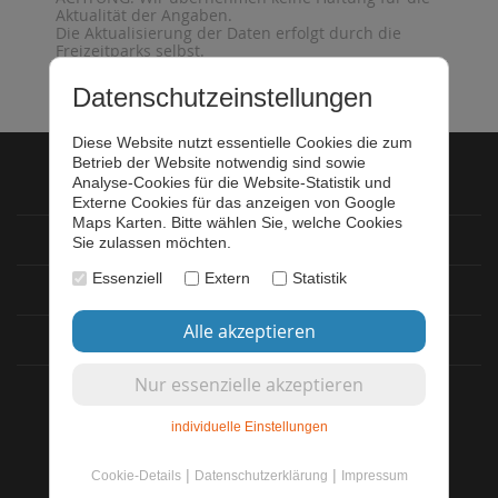
Aktualität der Angaben.
Die Aktualisierung der Daten erfolgt durch die
Freizeitparks selbst.
Datenschutzeinstellungen
Diese Website nutzt essentielle Cookies die zum
Betrieb der Website notwendig sind sowie
Analyse-Cookies für die Website-Statistik und
Startseite
Externe Cookies für das anzeigen von Google
Maps Karten. Bitte wählen Sie, welche Cookies
Datenschutz
Sie zulassen möchten.
Essenziell
Extern
Statistik
Impressum
Newsletter
Login
individuelle Einstellungen
Layout & Programmierung © 2020 - 2026
|
|
Cookie-Details
Datenschutzerklärung
Impressum
www.werbeagentur-wuest.de