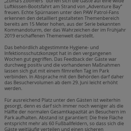
„Zuma’s Zoomers“ dürfen sich die Gäste auf eine wilde
Luftkissen-Bootsfahrt am Strand von „Adventure Bay“
freuen. Echte Spürnasen unter den PAW Patrol-Fans
erkennen den detailliert gestalteten Themenbereich
bereits am 15 Meter hohen, aus der Serie bekannten
Kommandoturm, der das Wahrzeichen der im Frühjahr
2019 erschaffenen Themenwelt darstellt.
Das behördlich abgestimmte Hygiene- und
Infektionsschutzkonzept hat in den vergangenen
Wochen gut gegriffen. Das Feedback der Gäste war
durchweg positiv und die vorhandenen Maßnahmen
lassen sich gut mit einem filmreifen Tag im Park
verbinden. In Absprache mit den Behörden darf daher
das Besuchervolumen ab dem 29. Juni leicht erhöht
werden.
Für ausreichend Platz unter den Gästen ist weiterhin
gesorgt, denn es darf sich immer noch weniger als die
Hälfte der normalen Gesamtkapazität an Besuchern im
Park aufhalten. Abstand ist garantiert: Die freie Fläche
entspricht mehr als 60 Fußballfeldern, so dass sich die
Gäste weitläufig verteilen und einen sicheren